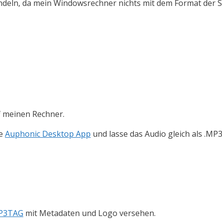
mwandeln, da mein Windowsrechner nichts mit dem Format d
f meinen Rechner.
ie
Auphonic Desktop App
und lasse das Audio gleich als .MP3
P3TAG
mit Metadaten und Logo versehen.