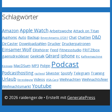
Schlagwörter
Apple Watch
Amazon
Arbeitswoche
Attack on Titan
D&D
Auphonic
Auto
Backup
Chat
Chatten
Beyerdynamic DT297
DirCaster
Downloadzahlen
Drucker
Druckerpatronen
Einsamer Wolf
Elitehörer
Feed
Fitnessstudio
FRITZ!box
Gérard
iphone
gaensdreckleser
Geektalk
Irc
Kaffeemaschine
Podcast
MacDSum
MP3
Pidgin
Keepass
Podcasthosting
Silvester
Spotify
Telegram
Training
rss-feed
Urlaub
Videos
Weihnachten
Weihnachtsfeier
Vereidigung
VISA-Card
Youtube
Weihnachtsmarkt
© 2026 raidenger.de
• Erstellt mit
GeneratePress