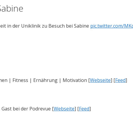
Sabine
it in der Uniklinik zu Besuch bei Sabine
pic.twitter.com/MK
en | Fitness | Ernährung | Motivation [
Webseite
] [
Feed
]
ast bei der Podrevue [
Webseite
] [
Feed
]