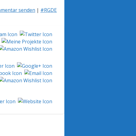
mentar senden
|
#RGDE