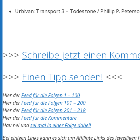
Urbivan: Transport 3 – Todeszone /
Phillip P. Peterso
>>>
Schreibe jetzt einen Komme
>>>
Einen Tipp senden!
<<<
Hier der
Feed für die Folgen 1 – 100
Hier der
Feed für die Folgen 101 – 200
Hier der
Feed für die Folgen 201 – 218
Hier der
Feed für die Kommentare
Hau nei und
sei mal in einer Folge dabei!
Bei einigen Links kann es sich um Affiliate Links des jeweiligen 