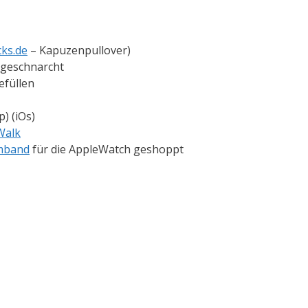
ks.de
– Kapuzenpullover)
r geschnarcht
efüllen
) (iOs)
Walk
mband
für die AppleWatch geshoppt