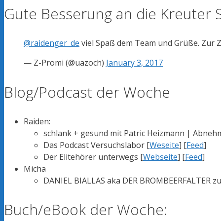
Gute Besserung an die Kreuter 
@raidenger_de
viel Spaß dem Team und Grüße. Zur Ze
— Z-Promi (@uazoch)
January 3, 2017
Blog/Podcast der Woche
Raiden:
schlank + gesund mit Patric Heizmann | Abnehm
Das Podcast Versuchslabor [
Weseite
] [
Feed
]
Der Elitehörer unterwegs [
Webseite
] [
Feed
]
Micha
DANIEL BIALLAS aka DER BROMBEERFALTER zu G
Buch/eBook der Woche: