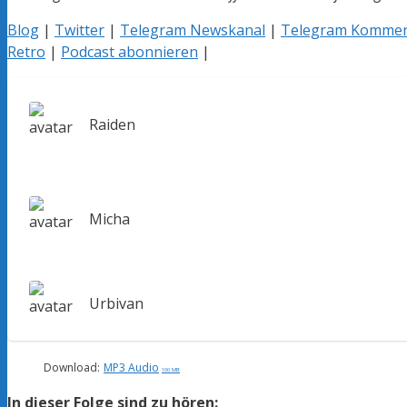
Blog
|
Twitter
|
Telegram Newskanal
|
Telegram Kommen
Retro
|
Podcast abonnieren
|
Raiden
Micha
Urbivan
Download:
MP3 Audio
100 MB
In dieser Folge sind zu hören: