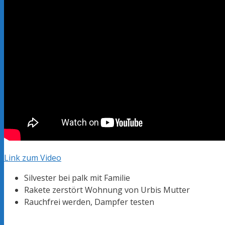
Link zum Video
Silvester bei palk mit Familie
Rakete zerstört Wohnung von Urbis Mutter
Rauchfrei werden, Dampfer testen