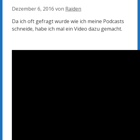
Dezember 6, 2016
von
Raiden
Da ich oft gefragt wurde wie ich meine Podcasts
schneide, habe ich mal ein Video dazu gemacht.