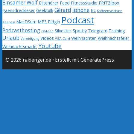
Einsamer Wolf
Elitehörer
Feed
Fitnessstudio
FRITZ!box
Gérard
iphone
gaensdreckleser
Geektalk
Irc
Kaffeemaschine
Podcast
MacDSum
MP3
Pidgin
Keepass
Podcasthosting
Silvester
Spotify
Telegram
Training
rss-feed
Urlaub
Videos
Weihnachten
Weihnachtsfeier
Vereidigung
VISA-Card
Youtube
Weihnachtsmarkt
© 2026 raidenger.de
• Erstellt mit
GeneratePress