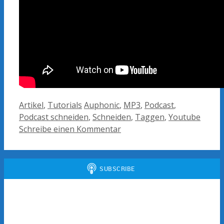
Kategorien
Schlagwörter
Artikel
,
Tutorials
Auphonic
,
MP3
,
Podcast
,
Podcast schneiden
,
Schneiden
,
Taggen
,
Youtube
Schreibe einen Kommentar