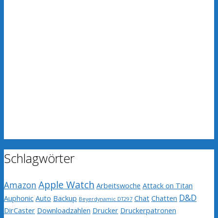
Schlagwörter
Apple Watch
Amazon
Arbeitswoche
Attack on Titan
D&D
Auphonic
Auto
Backup
Chat
Chatten
Beyerdynamic DT297
DirCaster
Downloadzahlen
Drucker
Druckerpatronen