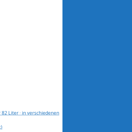
2 Liter · in verschiedenen
k)