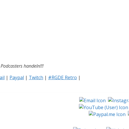
n Podcasters handeln!!!
il
|
Paypal
|
Twitch
|
#RGDE Retro
|