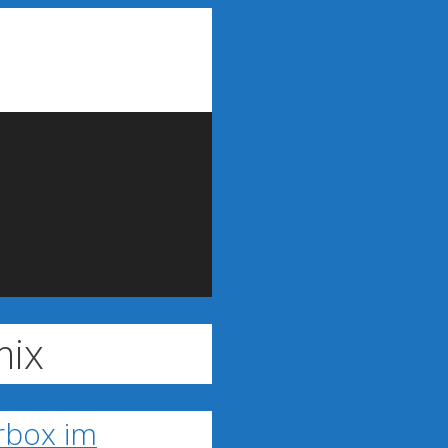
mix
rbox im