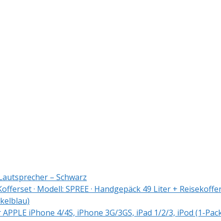
Lautsprecher – Schwarz
rset · Modell: SPREE · Handgepäck 49 Liter + Reisekoffer 8
elblau)
r APPLE iPhone 4/4S, iPhone 3G/3GS, iPad 1/2/3, iPod (1-Pac