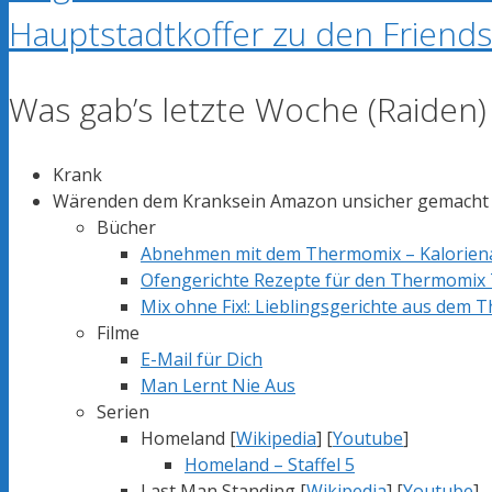
Hauptstadtkoffer zu den Frien
Was gab’s letzte Woche (Raiden)
Krank
Wärenden dem Kranksein Amazon unsicher gemacht
Bücher
Abnehmen mit dem Thermomix – Kalorien
Ofengerichte Rezepte für den Thermomix
Mix ohne Fix!: Lieblingsgerichte aus dem
Filme
E-Mail für Dich
Man Lernt Nie Aus
Serien
Homeland [
Wikipedia
] [
Youtube
]
Homeland – Staffel 5
Last Man Standing [
Wikipedia
] [
Youtube
]