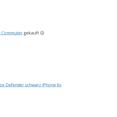
x Commuter
gekauft 😉
ox Defender schwarz iPhone 6s