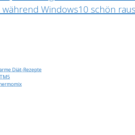
ds während Windows10 schön rau
arme Diät-Rezepte
 TM5
 Thermomix