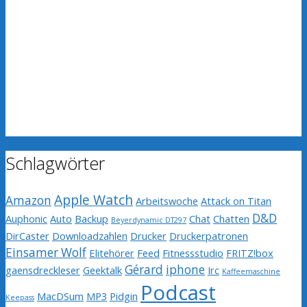
Schlagwörter
Apple Watch
Amazon
Arbeitswoche
Attack on Titan
D&D
Auphonic
Auto
Backup
Chat
Chatten
Beyerdynamic DT297
DirCaster
Downloadzahlen
Drucker
Druckerpatronen
Einsamer Wolf
Elitehörer
Feed
Fitnessstudio
FRITZ!box
Gérard
iphone
gaensdreckleser
Geektalk
Irc
Kaffeemaschine
Podcast
MacDSum
MP3
Pidgin
Keepass