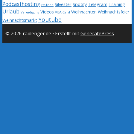
Podcasthosting
Silvester
Spotify
Telegram
Training
rss-feed
Urlaub
Videos
Weihnachten
Weihnachtsfeier
Vereidigung
VISA-Card
Youtube
Weihnachtsmarkt
© 2026 raidenger.de
• Erstellt mit
GeneratePress