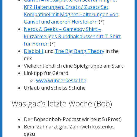
KFZ Halterungen, Ersatz / Zusatz Set,
Kompatibel mit Magnet Halterungen von
Ganvol und anderen Herstellern
(*)
Nerds & Geeks – Gameboy Shirt –
kurzärmeliges Rundhalsausschnitt T-Shirt
für Herren
(*)
DiabloIII
und
The Big Bang Theory
in the
mix
Vielleicht endlich eine Spielgruppe am Start
Linktipp für Gérard
www.wunderkessel.de
Urlaub und scheiss Schuhe
Was gab’s letzte Woche (Bob)
Der Bobsonbob-Podcast wir heut 5 (Prost)
Beim Zahnarzt gibt Zahnweh kostenlos
dazu