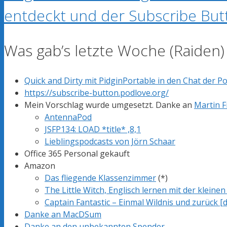
entdeckt und der Subscribe But
Was gab’s letzte Woche (Raiden)
Quick and Dirty mit PidginPortable in den Chat der 
https://subscribe-button.podlove.org/
Mein Vorschlag wurde umgesetzt. Danke an
Martin F
AntennaPod
JSFP134: LOAD *title* ,8,1
Lieblingspodcasts von Jörn Schaar
Office 365 Personal gekauft
Amazon
Das fliegende Klassenzimmer
(*)
The Little Witch, Englisch lernen mit der kleine
Captain Fantastic – Einmal Wildnis und zurück [d
Danke an MacDSum
Danke an den unbekannten Spender