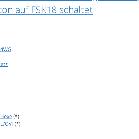
ton auf FSK18 schaltet
PodWG
ietz
n Hexe
(*)
t./OV]
(*)