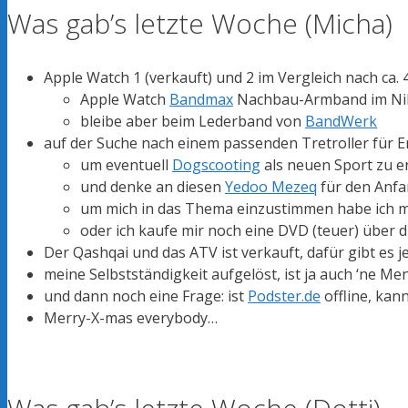
Was gab’s letzte Woche (Micha)
Apple Watch 1 (verkauft) und 2 im Vergleich nach ca.
Apple Watch
Bandmax
Nachbau-Armband im Nik
bleibe aber beim Lederband von
BandWerk
auf der Suche nach einem passenden Tretroller für 
um eventuell
Dogscooting
als neuen Sport zu 
und denke an diesen
Yedoo Mezeq
für den Anf
um mich in das Thema einzustimmen habe ich m
oder ich kaufe mir noch eine DVD (teuer) über 
Der Qashqai und das ATV ist verkauft, dafür gibt es j
meine Selbstständigkeit aufgelöst, ist ja auch ‘ne Me
und dann noch eine Frage: ist
Podster.de
offline, kan
Merry-X-mas everybody…