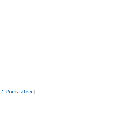
t?
[
Podcastfeed
]