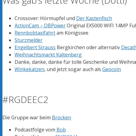
Was gab’s letzte Woche (Dotti)
Crossover: Hörmupfel und
Der Kastenfisch
ActionCam – DBPower
Original EX5000 WIFI 14MP Ful
Rennbobtaxifahrt
am Königssee
Sturzmelder
Engelbert Strauss
Bergkirchen oder alternativ
Decath
Weihnachtsmarkt Kaltenberg
Danke, danke, danke für tolle Geschenke und Weihna
Winkekatzen
, und jetzt sogar auch als
Geocoin
#RGDEEC2
Die Gruppe war beim
Brocken
Podcastfolge vom
Bob