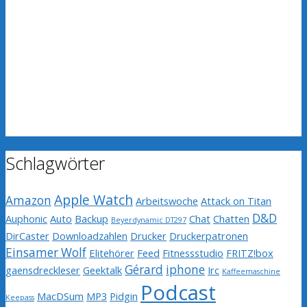
Schlagwörter
Apple Watch
Amazon
Arbeitswoche
Attack on Titan
D&D
Auphonic
Auto
Backup
Chat
Chatten
Beyerdynamic DT297
DirCaster
Downloadzahlen
Drucker
Druckerpatronen
Einsamer Wolf
Elitehörer
Feed
Fitnessstudio
FRITZ!box
Gérard
iphone
gaensdreckleser
Geektalk
Irc
Kaffeemaschine
Podcast
MacDSum
MP3
Pidgin
Keepass