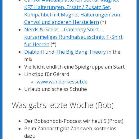
KFZ Halterungen, Ersatz / Zusatz Set,
Kompatibel mit Magnet Halterungen von
Ganvol und anderen Herstellern
(*)
Nerds & Geeks – Gameboy Shirt –
kurzärmeliges Rundhalsausschnitt T-Shirt
für Herren
(*)
DiabloIII
und
The Big Bang Theory
in the
mix
Vielleicht endlich eine Spielgruppe am Start
Linktipp für Gérard
www.wunderkessel.de
Urlaub und scheiss Schuhe
Was gab’s letzte Woche (Bob)
Der Bobsonbob-Podcast wir heut 5 (Prost)
Beim Zahnarzt gibt Zahnweh kostenlos
dazu