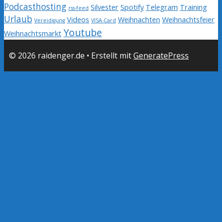
Podcasthosting
Silvester
Spotify
Telegram
Training
rss-feed
Urlaub
Videos
Weihnachten
Weihnachtsfeier
Vereidigung
VISA-Card
Youtube
Weihnachtsmarkt
© 2026 raidenger.de
• Erstellt mit
GeneratePress