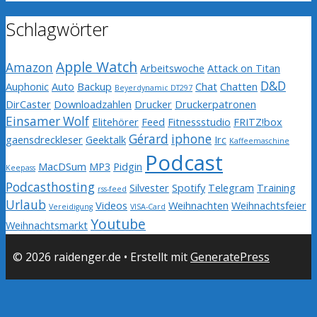
Schlagwörter
Apple Watch
Amazon
Arbeitswoche
Attack on Titan
D&D
Auphonic
Auto
Backup
Chat
Chatten
Beyerdynamic DT297
DirCaster
Downloadzahlen
Drucker
Druckerpatronen
Einsamer Wolf
Elitehörer
Feed
Fitnessstudio
FRITZ!box
Gérard
iphone
gaensdreckleser
Geektalk
Irc
Kaffeemaschine
Podcast
MacDSum
MP3
Pidgin
Keepass
Podcasthosting
Silvester
Spotify
Telegram
Training
rss-feed
Urlaub
Videos
Weihnachten
Weihnachtsfeier
Vereidigung
VISA-Card
Youtube
Weihnachtsmarkt
© 2026 raidenger.de
• Erstellt mit
GeneratePress