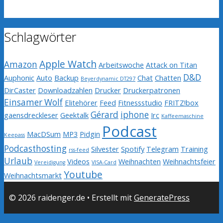
Schlagwörter
Apple Watch
Amazon
Arbeitswoche
Attack on Titan
D&D
Auphonic
Auto
Backup
Chat
Chatten
Beyerdynamic DT297
DirCaster
Downloadzahlen
Drucker
Druckerpatronen
Einsamer Wolf
Elitehörer
Feed
Fitnessstudio
FRITZ!box
Gérard
iphone
gaensdreckleser
Geektalk
Irc
Kaffeemaschine
Podcast
MacDSum
MP3
Pidgin
Keepass
Podcasthosting
Silvester
Spotify
Telegram
Training
rss-feed
Urlaub
Videos
Weihnachten
Weihnachtsfeier
Vereidigung
VISA-Card
Youtube
Weihnachtsmarkt
© 2026 raidenger.de
• Erstellt mit
GeneratePress