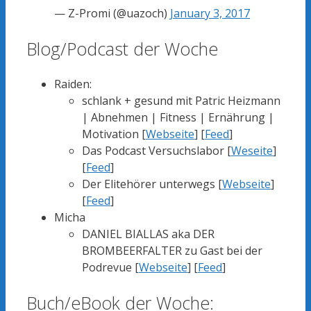
— Z-Promi (@uazoch)
January 3, 2017
Blog/Podcast der Woche
Raiden:
schlank + gesund mit Patric Heizmann
| Abnehmen | Fitness | Ernährung |
Motivation [
Webseite
] [
Feed
]
Das Podcast Versuchslabor [
Weseite
]
[
Feed
]
Der Elitehörer unterwegs [
Webseite
]
[
Feed
]
Micha
DANIEL BIALLAS aka DER
BROMBEERFALTER zu Gast bei der
Podrevue [
Webseite
] [
Feed
]
Buch/eBook der Woche: