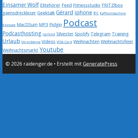
Einsamer Wolf
Elitehörer
Feed
Fitnessstudio
FRITZ!box
Gérard
iphone
gaensdreckleser
Geektalk
Irc
Kaffeemaschine
Podcast
MacDSum
MP3
Pidgin
Keepass
Podcasthosting
Silvester
Spotify
Telegram
Training
rss-feed
Urlaub
Videos
Weihnachten
Weihnachtsfeier
Vereidigung
VISA-Card
Youtube
Weihnachtsmarkt
© 2026 raidenger.de
• Erstellt mit
GeneratePress