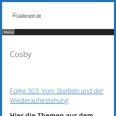
Zum
Inhalt
springen
Menü
Cosby
Folge 303: Vom Sterben und der
Wiederauferstehung
Hier die Themen aus dem