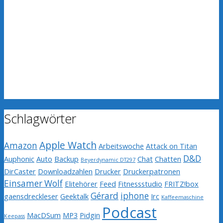
Schlagwörter
Apple Watch
Amazon
Arbeitswoche
Attack on Titan
D&D
Auphonic
Auto
Backup
Chat
Chatten
Beyerdynamic DT297
DirCaster
Downloadzahlen
Drucker
Druckerpatronen
Einsamer Wolf
Elitehörer
Feed
Fitnessstudio
FRITZ!box
Gérard
iphone
gaensdreckleser
Geektalk
Irc
Kaffeemaschine
Podcast
MacDSum
MP3
Pidgin
Keepass