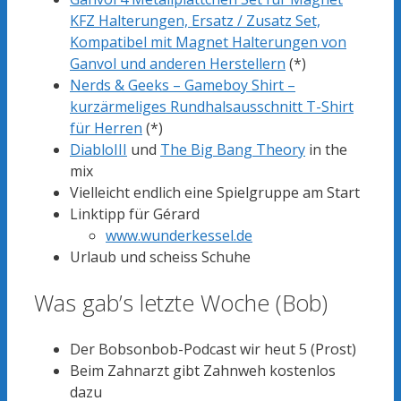
KFZ Halterungen, Ersatz / Zusatz Set,
Kompatibel mit Magnet Halterungen von
Ganvol und anderen Herstellern
(*)
Nerds & Geeks – Gameboy Shirt –
kurzärmeliges Rundhalsausschnitt T-Shirt
für Herren
(*)
DiabloIII
und
The Big Bang Theory
in the
mix
Vielleicht endlich eine Spielgruppe am Start
Linktipp für Gérard
www.wunderkessel.de
Urlaub und scheiss Schuhe
Was gab’s letzte Woche (Bob)
Der Bobsonbob-Podcast wir heut 5 (Prost)
Beim Zahnarzt gibt Zahnweh kostenlos
dazu