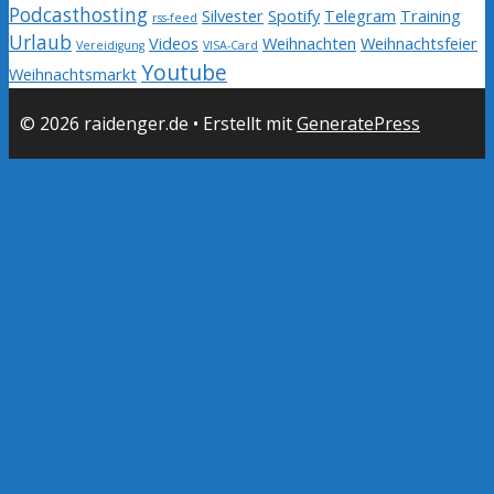
Podcasthosting
Silvester
Spotify
Telegram
Training
rss-feed
Urlaub
Videos
Weihnachten
Weihnachtsfeier
Vereidigung
VISA-Card
Youtube
Weihnachtsmarkt
© 2026 raidenger.de
• Erstellt mit
GeneratePress