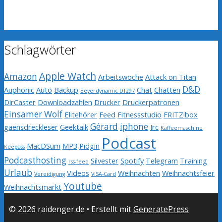
Schlagwörter
Apple Watch
Amazon
Arbeitswoche
Attack on Titan
D&D
Auphonic
Auto
Backup
Chat
Chatten
Beyerdynamic DT297
DirCaster
Downloadzahlen
Drucker
Druckerpatronen
Einsamer Wolf
Elitehörer
Feed
Fitnessstudio
FRITZ!box
Gérard
iphone
gaensdreckleser
Geektalk
Irc
Kaffeemaschine
Podcast
MacDSum
MP3
Pidgin
Keepass
Podcasthosting
Silvester
Spotify
Telegram
Training
rss-feed
Urlaub
Videos
Weihnachten
Weihnachtsfeier
Vereidigung
VISA-Card
Youtube
Weihnachtsmarkt
© 2026 raidenger.de
• Erstellt mit
GeneratePress