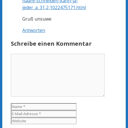
haare-schneiden-kann-ja-
jeder_a_31,2,1022475171.html
Gruß unsuwe
Antworten
Schreibe einen Kommentar
Kommentar
Name
E-
Mail-
Website
Adresse