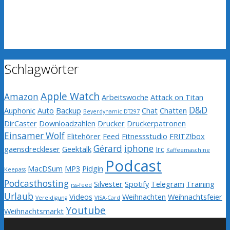
Schlagwörter
Apple Watch
Amazon
Arbeitswoche
Attack on Titan
D&D
Auphonic
Auto
Backup
Chat
Chatten
Beyerdynamic DT297
DirCaster
Downloadzahlen
Drucker
Druckerpatronen
Einsamer Wolf
Elitehörer
Feed
Fitnessstudio
FRITZ!box
Gérard
iphone
gaensdreckleser
Geektalk
Irc
Kaffeemaschine
Podcast
MacDSum
MP3
Pidgin
Keepass
Podcasthosting
Silvester
Spotify
Telegram
Training
rss-feed
Urlaub
Videos
Weihnachten
Weihnachtsfeier
Vereidigung
VISA-Card
Youtube
Weihnachtsmarkt