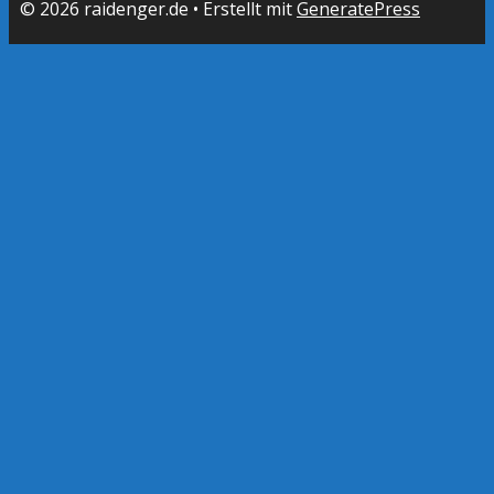
© 2026 raidenger.de
• Erstellt mit
GeneratePress