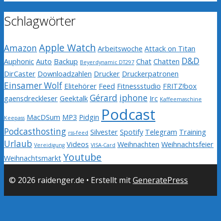
Schlagwörter
Apple Watch
Amazon
Arbeitswoche
Attack on Titan
D&D
Auphonic
Auto
Backup
Chat
Chatten
Beyerdynamic DT297
DirCaster
Downloadzahlen
Drucker
Druckerpatronen
Einsamer Wolf
Elitehörer
Feed
Fitnessstudio
FRITZ!box
Gérard
iphone
gaensdreckleser
Geektalk
Irc
Kaffeemaschine
Podcast
MacDSum
MP3
Pidgin
Keepass
Podcasthosting
Silvester
Spotify
Telegram
Training
rss-feed
Urlaub
Videos
Weihnachten
Weihnachtsfeier
Vereidigung
VISA-Card
Youtube
Weihnachtsmarkt
© 2026 raidenger.de
• Erstellt mit
GeneratePress