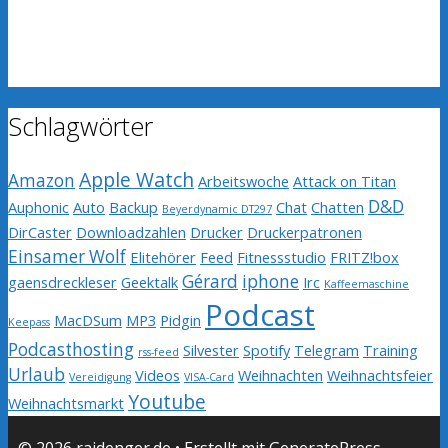
Schlagwörter
Apple Watch
Amazon
Arbeitswoche
Attack on Titan
D&D
Auphonic
Auto
Backup
Chat
Chatten
Beyerdynamic DT297
DirCaster
Downloadzahlen
Drucker
Druckerpatronen
Einsamer Wolf
Elitehörer
Feed
Fitnessstudio
FRITZ!box
Gérard
iphone
gaensdreckleser
Geektalk
Irc
Kaffeemaschine
Podcast
MacDSum
MP3
Pidgin
Keepass
Podcasthosting
Silvester
Spotify
Telegram
Training
rss-feed
Urlaub
Videos
Weihnachten
Weihnachtsfeier
Vereidigung
VISA-Card
Youtube
Weihnachtsmarkt