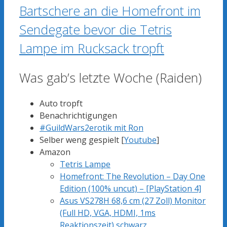
Bartschere an die Homefront im
Sendegate bevor die Tetris
Lampe im Rucksack tropft
Was gab’s letzte Woche (Raiden)
Auto tropft
Benachrichtigungen
#GuildWars2erotik mit Ron
Selber weng gespielt [
Youtube
]
Amazon
Tetris Lampe
Homefront: The Revolution – Day One
Edition (100% uncut) – [PlayStation 4]
Asus VS278H 68,6 cm (27 Zoll) Monitor
(Full HD, VGA, HDMI, 1ms
Reaktionszeit) schwarz