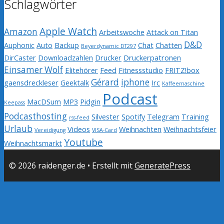
Schlagwörter
Apple Watch
Amazon
Arbeitswoche
Attack on Titan
D&D
Auphonic
Auto
Backup
Chat
Chatten
Beyerdynamic DT297
DirCaster
Downloadzahlen
Drucker
Druckerpatronen
Einsamer Wolf
Elitehörer
Feed
Fitnessstudio
FRITZ!box
Gérard
iphone
gaensdreckleser
Geektalk
Irc
Kaffeemaschine
Podcast
MacDSum
MP3
Pidgin
Keepass
Podcasthosting
Silvester
Spotify
Telegram
Training
rss-feed
Urlaub
Videos
Weihnachten
Weihnachtsfeier
Vereidigung
VISA-Card
Youtube
Weihnachtsmarkt
© 2026 raidenger.de
• Erstellt mit
GeneratePress