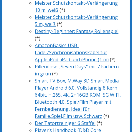
Meister Schutzkontakt-Verlängerung
10 m, weiß
(*)
Meister Schutzkontakt-Verlängerung
5 m, weiß
(*)
Destiny-Beginner: Fantasy Rollenspiel
(*)
AmazonBasics USB-
Lade-/Synchronisationskabel für
Apple iPod, iPad und iPhone (1 m)
(*)
Pillendose „Seven Days“ mit 7 Fächern
in grün
(*)
Smart TV Box, M.Way 3D Smart Media
Player Android 6.0, Vollständig 8 Kern
64bit, H.265, 4K, 2+16GB ROM, 5G WIFI,
Bluetooth 4.0, Spiel/Film Player mit
Fernbedienung, Ideal für
Familie,Spiel,Film usw. Schwarz
(*)
Der Tatortreiniger 6 Staffel
(*)
Player’s Handbook (D&D Core