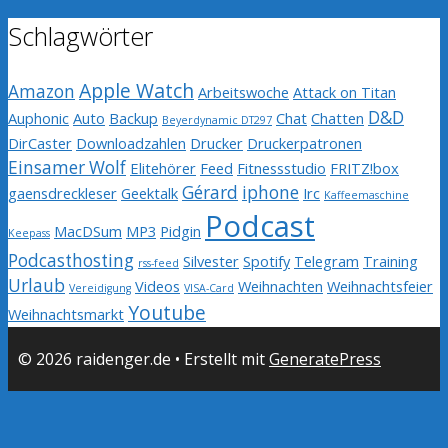
Schlagwörter
Apple Watch
Amazon
Arbeitswoche
Attack on Titan
D&D
Auphonic
Auto
Backup
Chat
Chatten
Beyerdynamic DT297
DirCaster
Downloadzahlen
Drucker
Druckerpatronen
Einsamer Wolf
Elitehörer
Feed
Fitnessstudio
FRITZ!box
Gérard
iphone
gaensdreckleser
Geektalk
Irc
Kaffeemaschine
Podcast
MacDSum
MP3
Pidgin
Keepass
Podcasthosting
Silvester
Spotify
Telegram
Training
rss-feed
Urlaub
Videos
Weihnachten
Weihnachtsfeier
Vereidigung
VISA-Card
Youtube
Weihnachtsmarkt
© 2026 raidenger.de
• Erstellt mit
GeneratePress