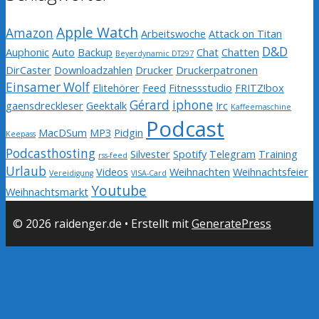
Apple Watch
Amazon
Arbeitswoche
Attack on Titan
D&D
Auphonic
Auto
Backup
Chat
Chatten
Beyerdynamic DT297
DirCaster
Downloadzahlen
Drucker
Druckerpatronen
Einsamer Wolf
Elitehörer
Feed
Fitnessstudio
FRITZ!box
Gérard
iphone
gaensdreckleser
Geektalk
Irc
Kaffeemaschine
Podcast
MacDSum
MP3
Pidgin
Keepass
Podcasthosting
Silvester
Spotify
Telegram
Training
rss-feed
Urlaub
Videos
Weihnachten
Weihnachtsfeier
Vereidigung
VISA-Card
Youtube
Weihnachtsmarkt
© 2026 raidenger.de
• Erstellt mit
GeneratePress